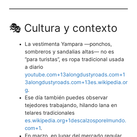
🎭 Cultura y contexto
La vestimenta Yampara —ponchos,
sombreros y sandalias altas— no es
“para turistas”, es ropa tradicional usada
a diario
youtube.com+13alongdustyroads.com+1
3alongdustyroads.com+13
es.wikipedia.or
g
.
Ese día también puedes observar
tejedores trabajando, hilando lana en
telares tradicionales
es.wikipedia.org+1descalzosporelmundo.
com+1
.
En marzo, en lugar del mercado regular,