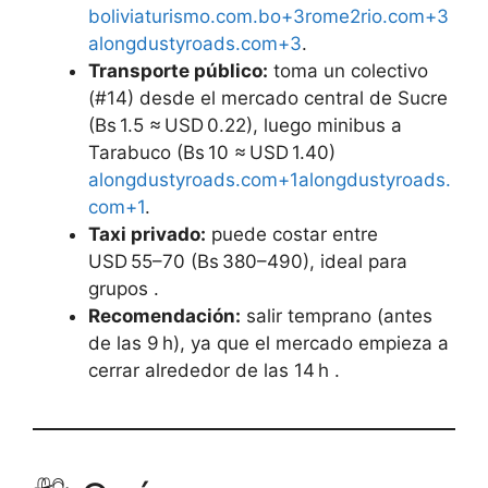
boliviaturismo.com.bo+3rome2rio.com+3
alongdustyroads.com+3
.
Transporte público:
toma un colectivo
(#14) desde el mercado central de Sucre
(Bs 1.5 ≈ USD 0.22), luego minibus a
Tarabuco (Bs 10 ≈ USD 1.40)
alongdustyroads.com+1alongdustyroads.
com+1
.
Taxi privado:
puede costar entre
USD 55–70 (Bs 380–490), ideal para
grupos .
Recomendación:
salir temprano (antes
de las 9 h), ya que el mercado empieza a
cerrar alrededor de las 14 h .