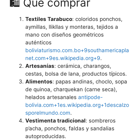
🛍️ Qué comprar
Textiles Tarabuco
: coloridos ponchos,
aymillas, llikllas y monteras, tejidos a
mano con diseños geométricos
auténticos
boliviaturismo.com.bo+9southamericapla
net.com+9es.wikipedia.org+9
.
Artesanías
: cerámica, charangos,
cestas, bolsa de lana, productos típicos.
Alimentos
: papas andinas, choclo, sopa
de quinoa, charquekan (carne seca),
helados artesanales
antipode-
bolivia.com+1es.wikipedia.org+1
descalzo
sporelmundo.com
.
Vestimenta tradicional
: sombreros
p’acha, ponchos, faldas y sandalias
autoproducidas.