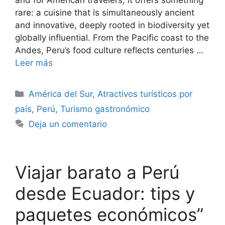
and for American travelers, it offers something
rare: a cuisine that is simultaneously ancient
and innovative, deeply rooted in biodiversity yet
globally influential. From the Pacific coast to the
Andes, Peru’s food culture reflects centuries …
Leer más
Categorías
América del Sur
,
Atractivos turísticos por
país
,
Perú
,
Turismo gastronómico
Deja un comentario
Viajar barato a Perú
desde Ecuador: tips y
paquetes económicos”