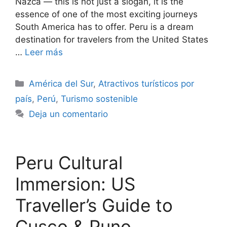
Nazca — this is not just a slogan, it is the
essence of one of the most exciting journeys
South America has to offer. Peru is a dream
destination for travelers from the United States
…
Leer más
Categorías
América del Sur
,
Atractivos turísticos por
país
,
Perú
,
Turismo sostenible
Deja un comentario
Peru Cultural
Immersion: US
Traveller’s Guide to
Cusco & Puno