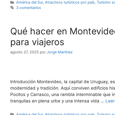
Categorías
América del Sur
,
Atractivos turísticos por país
,
Turismo so
3 comentarios
Qué hacer en Montevideo
para viajeros
agosto 27, 2025
por
Jorge Martinez
Introducción Montevideo, la capital de Uruguay, es
modernidad y tradición. Aquí conviven edificios h
Pocitos y Carrasco, una rambla interminable que inv
tranquilas en plena urbe y una intensa vida …
Lee
Categorías
América del Sur
,
Atractivos turísticos por país
,
Turismo so