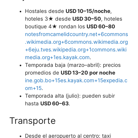
Hostales desde
USD 10–15/noche
,
hoteles 3★ desde
USD 30–50
, hoteles
boutique 4★ rondan los
USD 60–80
notesfromcamelidcountry.net+6commons
.wikimedia.org+6commons.wikimedia.org
+6
eju.tv
es.wikipedia.org+1commons.wiki
media.org+1
es.kayak.com
.
Temporada baja (marzo–abril): precios
promedios de
USD 13–20 por noche
ine.gob.bo+15es.kayak.com+15expedia.c
om+15
.
Temporada alta (julio): pueden subir
hasta
USD 60–63
.
Transporte
Desde el aeropuerto al centro: taxi