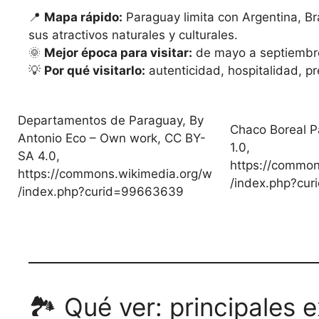
📍
Mapa rápido:
Paraguay limita con Argentina, Bras
sus atractivos naturales y culturales.
🌞
Mejor época para visitar:
de mayo a septiembre
💡
Por qué visitarlo:
autenticidad, hospitalidad, p
Departamentos de Paraguay, By
Chaco Boreal P
Antonio Eco – Own work, CC BY-
1.0,
SA 4.0,
https://common
https://commons.wikimedia.org/w
/index.php?cur
/index.php?curid=99663639
🏞️ Qué ver: principales 