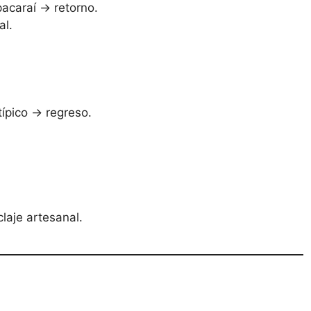
acaraí → retorno.
al.
ípico → regreso.
claje artesanal.