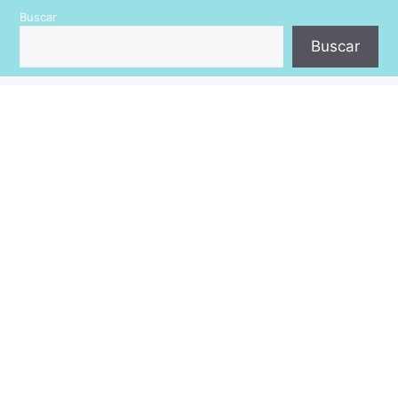
Saltar
Buscar
al
Buscar
contenido