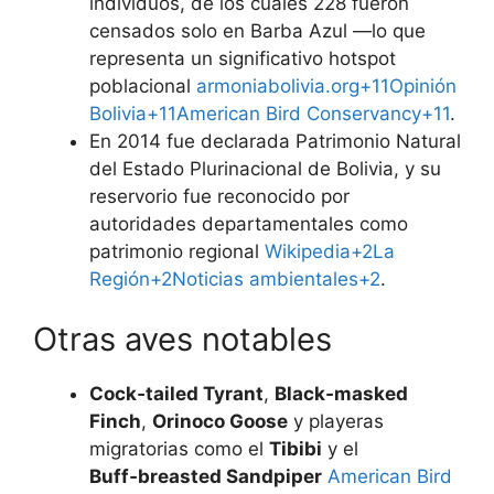
individuos, de los cuales 228 fueron
censados solo en Barba Azul —lo que
representa un significativo hotspot
poblacional
armoniabolivia.org+11Opinión
Bolivia+11American Bird Conservancy+11
.
En 2014 fue declarada Patrimonio Natural
del Estado Plurinacional de Bolivia, y su
reservorio fue reconocido por
autoridades departamentales como
patrimonio regional
Wikipedia+2La
Región+2Noticias ambientales+2
.
Otras aves notables
Cock‑tailed Tyrant
,
Black‑masked
Finch
,
Orinoco Goose
y playeras
migratorias como el
Tibibi
y el
Buff‑breasted Sandpiper
American Bird