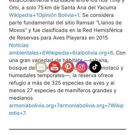
Omi, a solo 75 km de Santa Ana del Yacuma
Wikipedia+1Opinión Bolivia+1
. Se considera
parte fundamental del sitio Ramsar “Llanos de
Moxos” y fue clasificada en la Red Hemisférica
de Reservas para Aves Playeras en 2015
Noticias
ambientales+6Wikipedia+6raibolivia.org+6
. Con
una gran variedad de hábitats —sabana,
bosque de galería, isleños de palmas motacú y
humedales temporales—, la reserva ofrece
refugio a más de 325 especies de aves y al
menos 27 especies de mamíferos grandes y
medianos
armoniabolivia.org+7armoniabolivia.org+7Wikip
edia+7
.