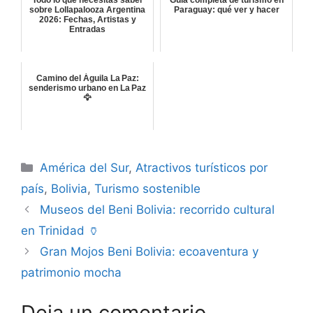
Todo lo que necesitas saber
Guía completa de turismo en
sobre Lollapalooza Argentina
Paraguay: qué ver y hacer
2026: Fechas, Artistas y
Entradas
Camino del Águila La Paz:
senderismo urbano en La Paz
🦅
Categorías
América del Sur
,
Atractivos turísticos por
país
,
Bolivia
,
Turismo sostenible
Museos del Beni Bolivia: recorrido cultural
en Trinidad 🏺
Gran Mojos Beni Bolivia: ecoaventura y
patrimonio mocha
Deja un comentario