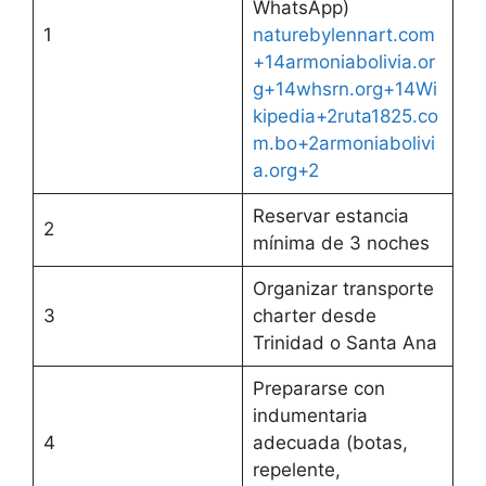
WhatsApp)
1
naturebylennart.com
+14armoniabolivia.or
g+14whsrn.org+14
Wi
kipedia+2ruta1825.co
m.bo+2armoniabolivi
a.org+2
Reservar estancia
2
mínima de 3 noches
Organizar transporte
3
charter desde
Trinidad o Santa Ana
Prepararse con
indumentaria
4
adecuada (botas,
repelente,