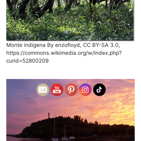
Monte indigena By enzofloyd, CC BY-SA 3.0,
https://commons.wikimedia.org/w/index.php?
curid=52800209