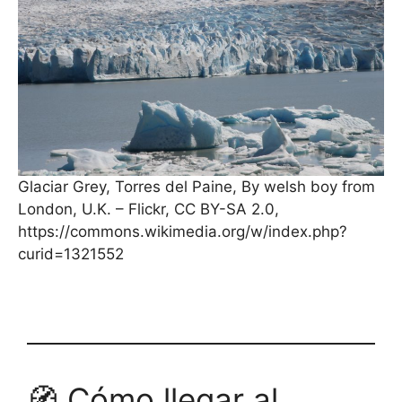
Glaciar Grey, Torres del Paine, By welsh boy from
London, U.K. – Flickr, CC BY-SA 2.0,
https://commons.wikimedia.org/w/index.php?
curid=1321552
🧭 Cómo llegar al