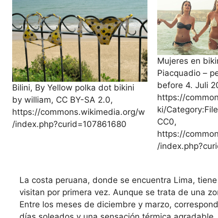
Mujeres en bik
Piacquadio – pe
before 4. Juli 2
Bilini, By Yellow polka dot bikini
https://common
by william, CC BY-SA 2.0,
ki/Category:Fil
https://commons.wikimedia.org/w
CC0,
/index.php?curid=107861680
https://common
/index.php?cu
La costa peruana, donde se encuentra Lima, tiene 
visitan por primera vez. Aunque se trata de una zo
Entre los meses de diciembre y marzo, correspond
días soleados y una sensación térmica agradable. 