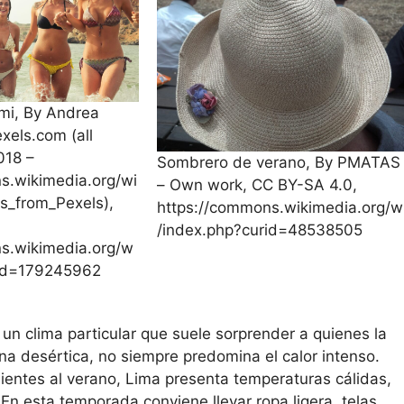
imi, By Andrea
xels.com (all
018 –
Sombrero de verano, By PMATAS
s.wikimedia.org/wi
– Own work, CC BY-SA 4.0,
es_from_Pexels),
https://commons.wikimedia.org/w
/index.php?curid=48538505
s.wikimedia.org/w
rid=179245962
un clima particular que suele sorprender a quienes la
na desértica, no siempre predomina el calor intenso.
ientes al verano, Lima presenta temperaturas cálidas,
En esta temporada conviene llevar ropa ligera, telas