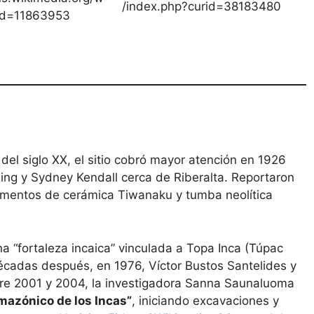
/index.php?curid=38183480
rid=11863953
el siglo XX, el sitio cobró mayor atención en 1926
King y Sydney Kendall cerca de Riberalta. Reportaron
ragmentos de cerámica Tiwanaku y tumba neolítica
a “fortaleza incaica” vinculada a Topa Inca (Túpac
écadas después, en 1976, Víctor Bustos Santelides y
ntre 2001 y 2004, la investigadora Sanna Saunaluoma
amazónico de los Incas”
, iniciando excavaciones y