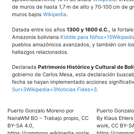
de muros de hasta 1,7 m de alto y 70‑100 cm de gr
muros bajos
Wikipedia
.
Datada entre los años
1300 y 1600 d.C.
, la forta
Amazonía boliviana
Kiddle para Niños+15Wikiped
pueblos amazónicos avanzados, y también con los i
hallazgos relacionados.
Declarada
Patrimonio Histórico y Cultural de Boli
gobierno de Carlos Mesa, esta declaración buscaba
fecha se hayan implementado acciones significat
Sur+3Wikipedia+3Noticias Fides+3
.
Puerto Gonzalo Moreno por
Puerto Gonzalo
NairaWM BO – Trabajo propio, CC
By Klaus Ehlers
BY-SA 4.0,
work, CC BY-SA
https://commons.wikimedia.org/w
https://common