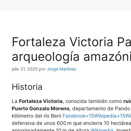
Fortaleza Victoria Pa
arqueología amazóni
julio 21, 2025
por
Jorge Martinez
Historia
La
Fortaleza Victoria
, conocida también como
ru
Puerto Gonzalo Moreno
, departamento de Pando (
kilómetro del río Beni
Facebook+15Wikipedia+15Wi
defensiva de unos 600 m que encierra 10 hectáreas
aproximadamente 10 m de altura
Wikipedia
. Inves