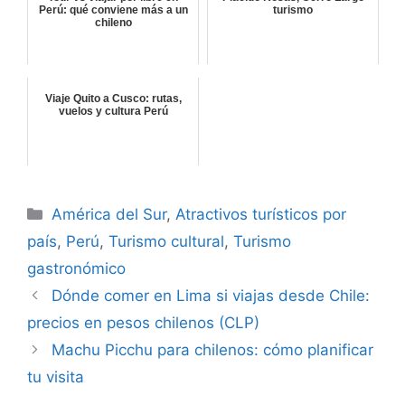
Perú: qué conviene más a un
turismo
chileno
Viaje Quito a Cusco: rutas,
vuelos y cultura Perú
Categorías
América del Sur
,
Atractivos turísticos por
país
,
Perú
,
Turismo cultural
,
Turismo
gastronómico
Dónde comer en Lima si viajas desde Chile:
precios en pesos chilenos (CLP)
Machu Picchu para chilenos: cómo planificar
tu visita