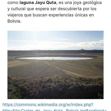
como
laguna Jayu Quta
, es una joya geológica
y cultural que espera ser descubierta por los
viajeros que buscan experiencias únicas en
Bolivia.
https://commons.wikimedia.org/w/index.php?
title=File:Crater_de_Jayu_Kuta,_Bolivia.jpg&redirect=