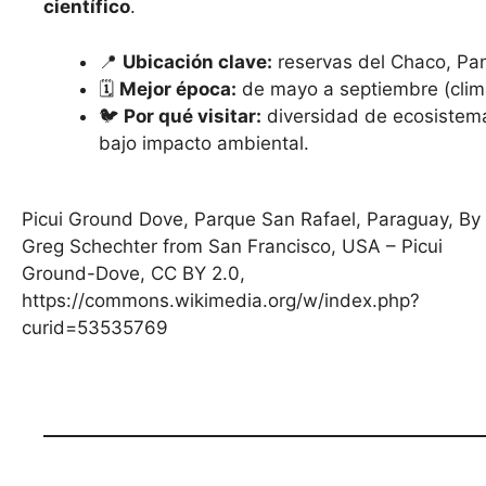
científico
.
📍
Ubicación clave:
reservas del Chaco, Pant
🗓️
Mejor época:
de mayo a septiembre (clima
🐦
Por qué visitar:
diversidad de ecosistema
bajo impacto ambiental.
Picui Ground Dove, Parque San Rafael, Paraguay, By
Greg Schechter from San Francisco, USA – Picui
Ground-Dove, CC BY 2.0,
https://commons.wikimedia.org/w/index.php?
curid=53535769